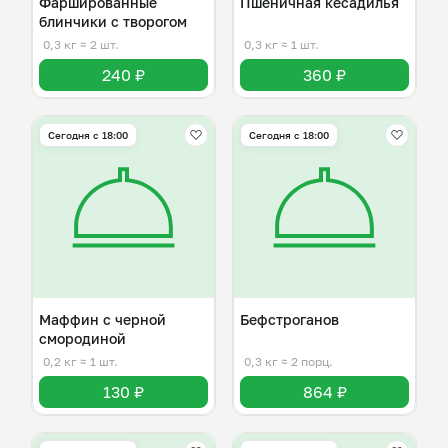
Фаршированные
Пшеничная кесадилья
блинчики с творогом
0,3 кг
≈ 2 шт.
0,3 кг
≈ 1 шт.
240 ₽
360 ₽
Сегодня с 18:00
Сегодня с 18:00
Маффин с черной
Бефстроганов
смородиной
0,2 кг
≈ 1 шт.
0,3 кг
≈ 2 порц.
130 ₽
864 ₽