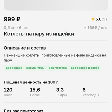
999 ₽
5.0
(3)
0,5 кг
≈ 6 шт.
≈ 166₽ / шт.
Котлеты на пару из индейки
Описание и состав
Нежнейшие котлеты, приготовленные из филе индейки на
Без сахара
Без лактозы
Без глютена
Без орехов и бобов
Пищевая ценность на 100 г.
120
15,6
3,3
6
Ккал
Белки
Жиры
Углеводы
Для вас приготовит