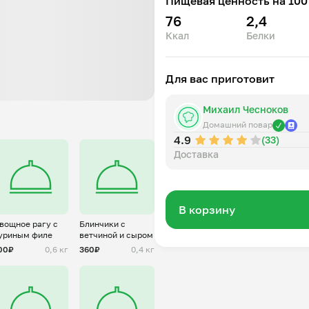
Пищевая ценность на 100 
76
2,4
Ккал
Белки
Для вас приготовит
Михаил Чесноков
Домашний повар
4.9
(33)
Доставка
В корзину
вощное рагу с
Блинчики с
уриным филе
ветчиной и сыром
00₽
0,6 кг
360₽
0,4 кг