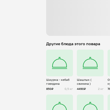
Другие блюда этого повара
Шаурма - кебаб
Шашлык (
О
говядина
свинина )
к
850₽
0,5 кг
4490₽
2 кг
7