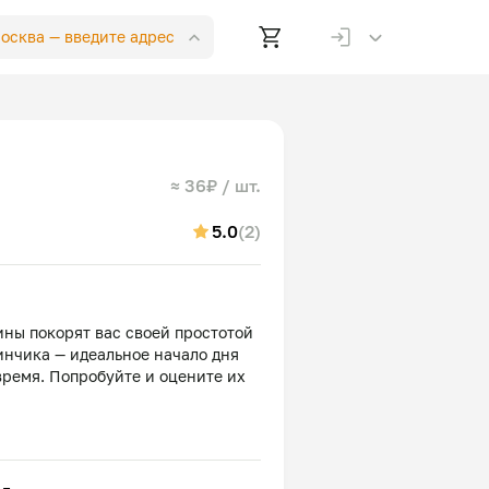
Москва —
введите адрес
≈ 36₽ / шт.
5.0
(2)
ины покорят вас своей простотой
инчика — идеальное начало дня
время. Попробуйте и оцените их