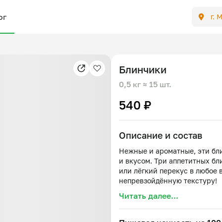
ог
г. 
Блинчики
0,5 кг
≈ 15 шт.
540 ₽
Описание и состав
Нежные и ароматные, эти бл
и вкусом. Три аппетитных бл
или лёгкий перекус в любое 
Читать далее...