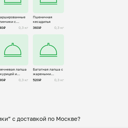
аршированные
Пшеничная
линчики с
кесадилья
ворогом
40₽
0,3 кг
360₽
0,3 кг
речневая лапша
Бататная лапша с
 курицей и
жареными
вощами
овощами и
90₽
0,3 кг
520₽
0,3 кг
говядиной
ки” с доставкой по Москве?