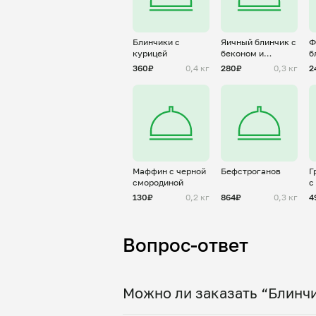
Блинчики с
Яичный блинчик с
Ф
курицей
беконом и
б
пармезаном (
т
360₽
0,4 кг
280₽
0,3 кг
2
Омлет)
Маффин с черной
Бефстроганов
Г
смородиной
с
о
130₽
0,2 кг
864₽
0,3 кг
4
Вопрос-ответ
Можно ли заказать “Блинчи