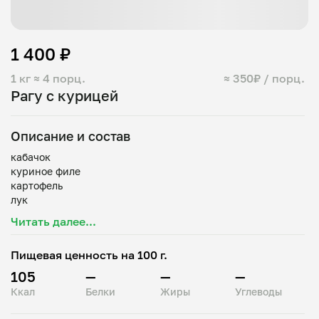
1 400 ₽
1 кг
≈ 4 порц.
≈ 350₽ / порц.
Рагу с курицей
Описание и состав
кабачок
куриное филе
картофель
лук
морковь
Читать далее...
масло растительное
специи
Пищевая ценность на 100 г.
зелень
перец сладкий
105
—
—
—
Ккал
Белки
Жиры
Углеводы