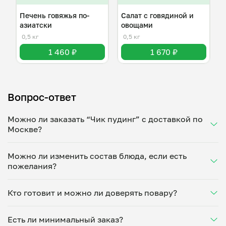
Печень говяжья по-
Салат с говядиной и
азиатски
овощами
0,5 кг
0,5 кг
1 460 ₽
1 670 ₽
Вопрос-ответ
Можно ли заказать “Чик пудинг” с доставкой по
Москве?
Да, доставка на дом работает по всему городу!
Можно ли изменить состав блюда, если есть
Укажите удобное время — и получите свежее
пожелания?
домашнее блюдо в большой порции прямо с плиты.
Герметичная упаковка сохраняет тепло до 90
Конечно! Анастасия Бошуева адаптирует блюдо
минут. Статус заказа отслеживайте в личном
Кто готовит и можно ли доверять повару?
под ваши предпочтения: уберет специи, снизит
кабинете, а с поваром можно связаться напрямую в
количество соли, сахара или заменит ингредиенты.
чате. Рекомендуем оформлять заказ заранее —
“Чик пудинг” готовит Анастасия Бошуева —
Укажите пожелания при оформлении или напишите
утром на вечер или сегодня на завтра.
Есть ли минимальный заказ?
проверенный повар из г.Москва. Каждый повар
напрямую в чат — домашние блюда готовятся