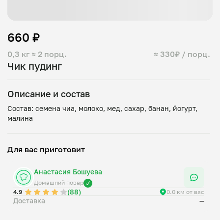
660 ₽
0,3 кг
≈ 2 порц.
≈ 330₽ / порц.
Чик пудинг
Описание и состав
Состав: семена чиа, молоко, мед, сахар, банан, йогурт,
Для вас приготовит
Анастасия Бошуева
Домашний повар
(88)
4.9
0.0 км от вас
Доставка
—