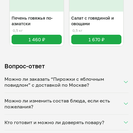
Печень говяжья по-
Салат с говядиной и
азиатски
овощами
0,5 кг
0,5 кг
1 460 ₽
1 670 ₽
Вопрос-ответ
Можно ли заказать “Пирожки с яблочным
повидлом” с доставкой по Москве?
Да, доставка на дом работает по всему городу!
Можно ли изменить состав блюда, если есть
Укажите удобное время — и получите свежее
пожелания?
домашнее блюдо в большой порции прямо с плиты.
Герметичная упаковка сохраняет тепло до 90
Конечно! Анастасия Бошуева адаптирует блюдо
минут. Статус заказа отслеживайте в личном
Кто готовит и можно ли доверять повару?
под ваши предпочтения: уберет специи, снизит
кабинете, а с поваром можно связаться напрямую в
количество соли, сахара или заменит ингредиенты.
чате. Рекомендуем оформлять заказ заранее —