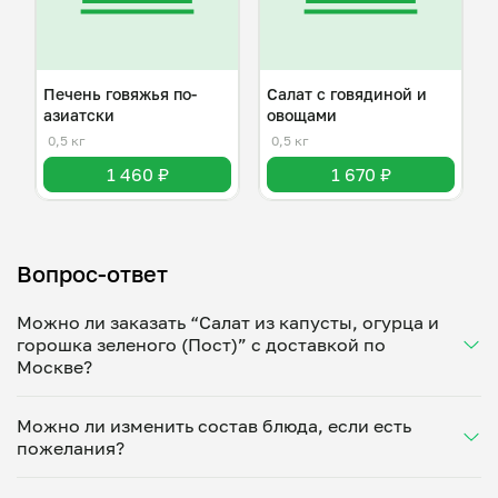
Печень говяжья по-
Салат с говядиной и
азиатски
овощами
0,5 кг
0,5 кг
1 460 ₽
1 670 ₽
Вопрос-ответ
Можно ли заказать “Салат из капусты, огурца и
горошка зеленого (Пост)” с доставкой по
Москве?
Да, доставка на дом работает по всему городу!
Можно ли изменить состав блюда, если есть
Укажите удобное время — и получите свежее
пожелания?
домашнее блюдо в большой порции прямо с плиты.
Герметичная упаковка сохраняет тепло до 90
Конечно! Анастасия Бошуева адаптирует блюдо
минут. Статус заказа отслеживайте в личном