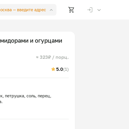
Москва —
введите адрес
омидорами и огурцами
≈ 323₽ / порц.
5.0
(1)
к, петрушка, соль, перец,