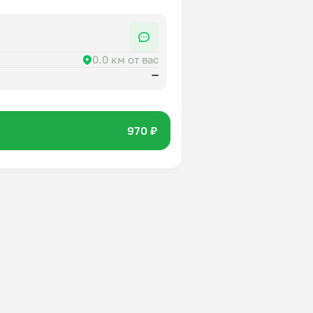
0.0 км от вас
—
970 ₽