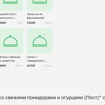
ырный суп с
Закуска из
рокколи и
баклажанов
рибами
380₽
1 кг
1320₽
0,5 кг
ечень говяжья
Салат с
о-азиатски
говядиной и
овощами
460₽
0,5 кг
1670₽
0,5 кг
со свежими помидорами и огурцами (Пост)” 