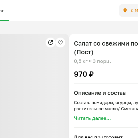
ог
г. 
Салат со свежими п
(Пост)
0,5 кг
≈ 3 порц.
970 ₽
Описание и состав
Состав: помидоры, огурцы, лу
Читать далее...
Для вас приготовит