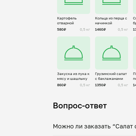
Картофель
Кольца из перца с
С
отварной
начинкой
б
г
580₽
0,5 кг
1460₽
0,5 кг
1
Закуска из лука к
Грузинский салат
П
мясу и шашлыку
с баклажанами
п
860₽
0,5 кг
1350₽
0,5 кг
1
Вопрос-ответ
Можно ли заказать “Салат 