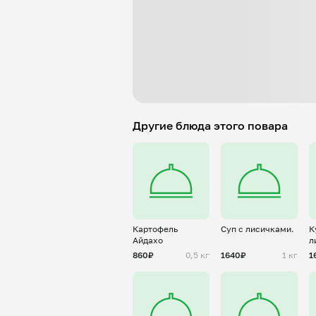
Другие блюда этого повара
Картофель
Суп с лисичками.
К
Айдахо
л
с
860₽
0,5 кг
1640₽
1 кг
1