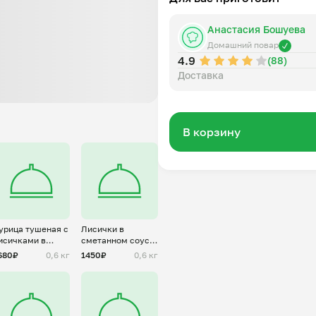
Анастасия Бошуева
Домашний повар
4.9
(88)
Доставка
В корзину
урица тушеная с
Лисички в
исичками в
сметанном соусе
метанном соусе
с картофелем
680₽
0,6 кг
1450₽
0,6 кг