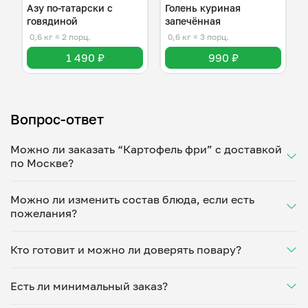
Азу по-татарски с
Голень куриная
говядиной
запечённая
0,6 кг
≈ 2 порц.
0,6 кг
≈ 3 порц.
1 490 ₽
990 ₽
Вопрос-ответ
Можно ли заказать “Картофель фри” с доставкой
по Москве?
Да, доставка на дом работает по всему городу!
Можно ли изменить состав блюда, если есть
Укажите удобное время — и получите свежее
пожелания?
домашнее блюдо в большой порции прямо с плиты.
Герметичная упаковка сохраняет тепло до 90
Конечно! Роман Архипычев адаптирует блюдо под
минут. Статус заказа отслеживайте в личном
Кто готовит и можно ли доверять повару?
ваши предпочтения: уберет специи, снизит
кабинете, а с поваром можно связаться напрямую в
количество соли, сахара или заменит ингредиенты.
чате. Рекомендуем оформлять заказ заранее —
“Картофель фри” готовит Роман Архипычев —
Укажите пожелания при оформлении или напишите
утром на вечер или сегодня на завтра.
Есть ли минимальный заказ?
проверенный повар из г.Москва. Каждый повар
напрямую в чат — домашние блюда готовятся
проходит дегустацию, показывает свою кухню и
именно так, как удобно вам.