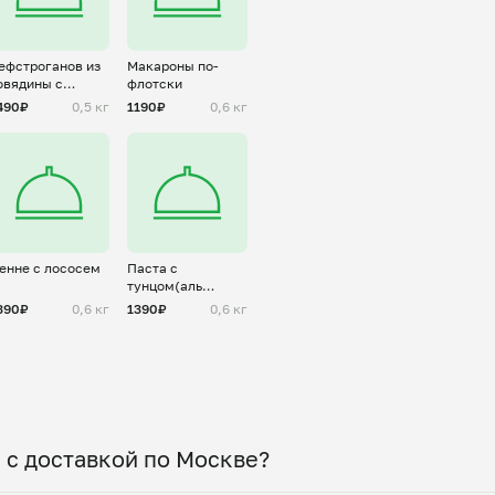
ефстроганов из
Макароны по-
овядины с
флотски
рибами
490₽
0,5 кг
1190₽
0,6 кг
енне с лососем
Паста с
тунцом(аль
тонно)
390₽
0,6 кг
1390₽
0,6 кг
 с доставкой по Москве?