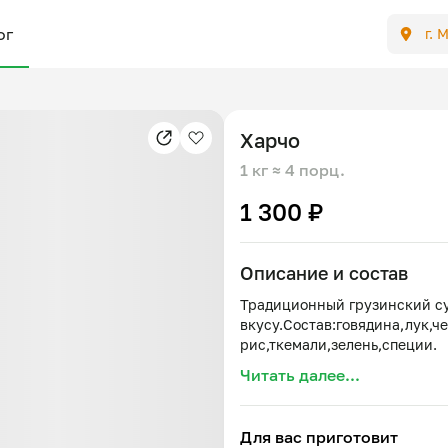
ог
г. 
Харчо
1 кг
≈ 4 порц.
1 300 ₽
Описание и состав
Традиционный грузинский су
вкусу.Состав:говядина,лук,че
Читать далее...
Для вас приготовит