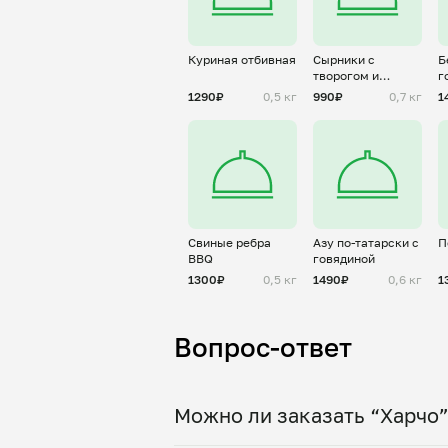
Куриная отбивная
Сырники с
Б
творогом и
г
картофелем
г
1290₽
0,5 кг
990₽
0,7 кг
1
Свиные ребра
Азу по-татарски с
П
BBQ
говядиной
1300₽
0,5 кг
1490₽
0,6 кг
1
Вопрос-ответ
Можно ли заказать “Харчо”