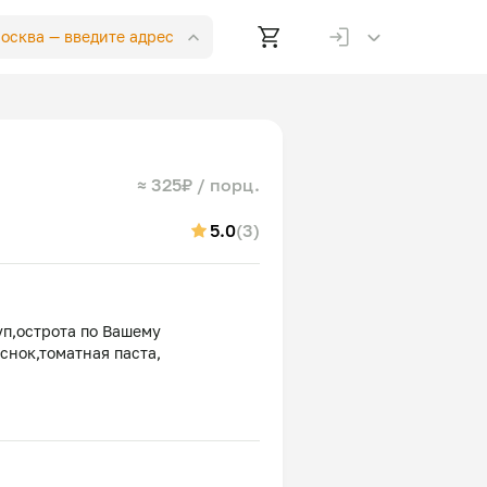
Москва —
введите адрес
≈ 325₽ / порц.
5.0
(3)
п,острота по Вашему
снок,томатная паста,