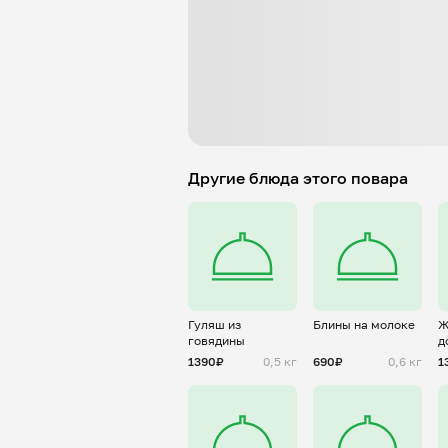
Другие блюда этого повара
Гуляш из
Блины на молоке
Ж
говядины
д
с
1390₽
0,5 кг
690₽
0,6 кг
1