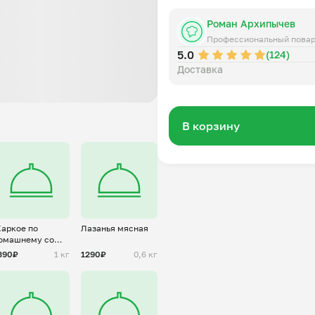
Роман Архипычев
Профессиональный пова
5.0
(124)
Доставка
В корзину
аркое по
Лазанья мясная
омашнему со
вининой
390₽
1 кг
1290₽
0,6 кг