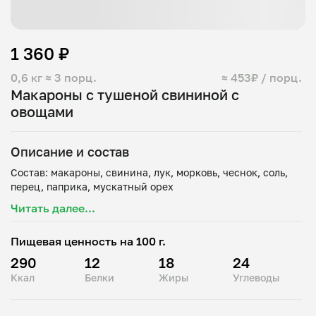
1 360 ₽
0,6 кг
≈ 3 порц.
≈ 453₽ / порц.
Макароны с тушеной свининой с
овощами
Описание и состав
Состав: макароны, свинина, лук, морковь, чеснок, соль,
Читать далее...
Пищевая ценность на 100 г.
290
12
18
24
Ккал
Белки
Жиры
Углеводы