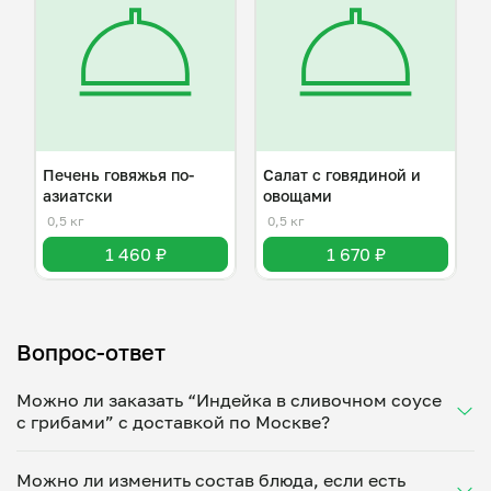
Печень говяжья по-
Салат с говядиной и
азиатски
овощами
0,5 кг
0,5 кг
1 460 ₽
1 670 ₽
Вопрос-ответ
Можно ли заказать “Индейка в сливочном соусе
с грибами” с доставкой по Москве?
Да, доставка на дом работает по всему городу!
Можно ли изменить состав блюда, если есть
Укажите удобное время — и получите свежее