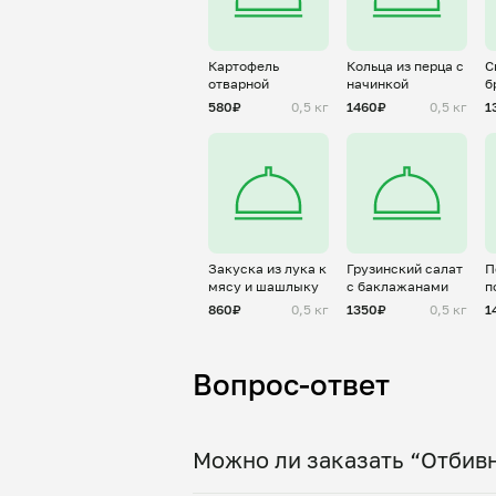
Картофель
Кольца из перца с
С
отварной
начинкой
б
г
580₽
0,5 кг
1460₽
0,5 кг
1
Закуска из лука к
Грузинский салат
П
мясу и шашлыку
с баклажанами
п
860₽
0,5 кг
1350₽
0,5 кг
1
Вопрос-ответ
Можно ли заказать “Отбивн