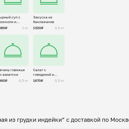
ырный суп с
Закуска из
рокколи и
баклажанов
рибами
380₽
1 кг
1320₽
0,5 кг
ечень говяжья
Салат с
о-азиатски
говядиной и
овощами
460₽
0,5 кг
1670₽
0,5 кг
ая из грудки индейки” с доставкой по Москв