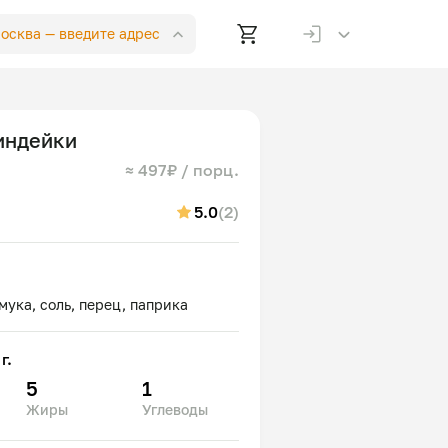
Москва —
введите адрес
 индейки
≈ 497₽ / порц.
5.0
(2)
г.
5
1
Жиры
Углеводы