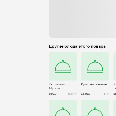
Другие блюда этого повара
Картофель
Суп с лисичками.
К
Айдахо
л
с
860₽
0,5 кг
1640₽
1 кг
1