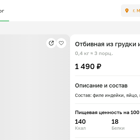
ог
г. 
Отбивная из грудки
0,4 кг
≈ 3 порц.
1 490 ₽
Описание и состав
Пищевая ценность на 100 
140
18
Ккал
Белки