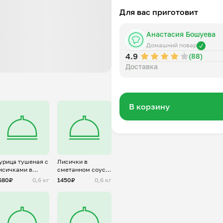
Для вас приготовит
Анастасия Бошуева
Домашний повар
4.9
(88)
Доставка
В корзину
урица тушеная с
Лисички в
исичками в
сметанном соусе
метанном соусе
с картофелем
680₽
0,6 кг
1450₽
0,6 кг