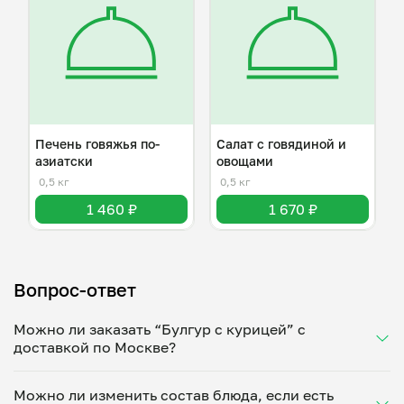
Печень говяжья по-
Салат с говядиной и
азиатски
овощами
0,5 кг
0,5 кг
1 460 ₽
1 670 ₽
Вопрос-ответ
Можно ли заказать “Булгур с курицей” с
доставкой по Москве?
Да, доставка на дом работает по всему городу!
Можно ли изменить состав блюда, если есть
Укажите удобное время — и получите свежее