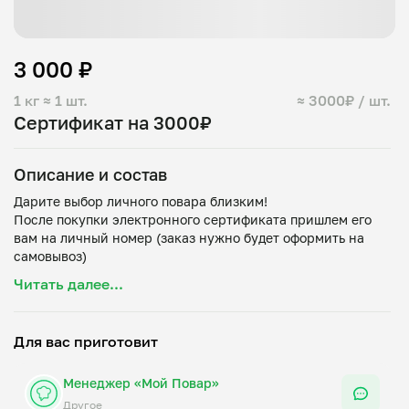
3 000 ₽
1 кг
≈ 1 шт.
≈ 3000₽ / шт.
Сертификат на 3000₽
Описание и состав
Дарите выбор личного повара близким!
После покупки электронного сертификата пришлем его
вам на личный номер (заказ нужно будет оформить на
самовывоз)
Читать далее...
ВНИМАНИЕ! Обладателю сертификата необходимо будет
оплатить 300₽ для оформления заказа.
Данная информация отражена в тексте с промокодом.
Для вас приготовит
Промокоды на покупку подарочных сертификатов/пакета
Менеджер «Мой Повар»
Другое