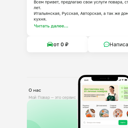
Всем привет, предлагаю свои услуги повара, ст
лет.

Итальянская, Русская, Авторская, а так же до
кухня.
Читать далее...
от 0 ₽
Написа
О нас
Мой Повар — это сервис заказа блюд от личных по
проходят тщательную проверку: мы дегустируем б
знакомим поваров с требованиями пищевой безопа
0,5 кг. Вы можете оставить комментарий к заказу,
доставка от любого повара.