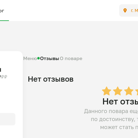
ог
г. 
Меню
Отзывы
О поваре
н
₽
₽
₽
Нет отзывов
Нет отз
Данного повара ещ
по достоинству, 
может стать 