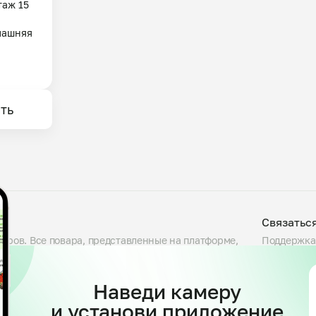
аж 15 
машняя 
ть
Связатьс
варов. Все повара, представленные на платформе,
Поддержка
люда, проверяем условия приготовления на кухне и
Telegram
сности. Блюда готовятся большими порциями — от
support@my
 указав свои предпочтения. Доступны самовывоз и
Наведи камеру
и установи приложение