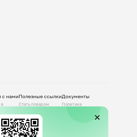
я с нами
Полезные ссылки
Документы
 в
Стать поваром
Политика
О компании
конфиденциальности
povar.ru
Города присутствия
Пользовательское
Telegram-канал
соглашение
Группа VK
Публичная оферта