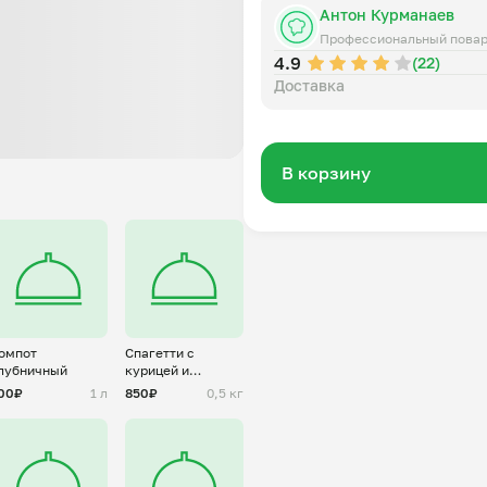
Антон Курманаев
Профессиональный пова
4.9
(22)
Доставка
В корзину
омпот
Спагетти с
лубничный
курицей и
грибами
00₽
1 л
850₽
0,5 кг