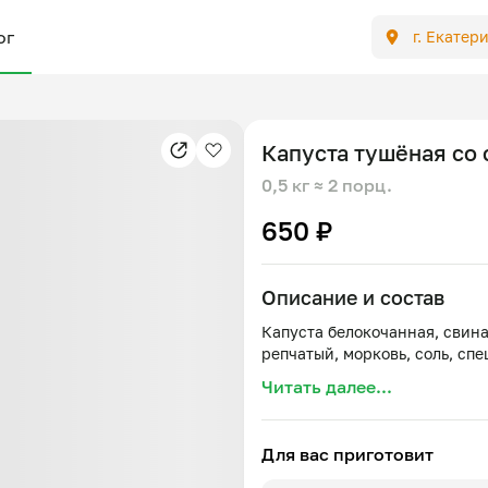
ог
г. Екатер
Капуста тушёная со
0,5 кг
≈ 2 порц.
650 ₽
Описание и состав
Капуста белокочанная, свина
Читать далее...
Для вас приготовит