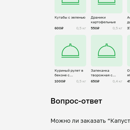
Кутабы с зеленью
Драники
А
картофельные
д
б
600₽
0,5 кг
550₽
0,5 кг
3
п
Куриный рулет в
Запеканка
О
беконе с
творожная с
я
шпинатом и
ананасами
1000₽
0,5 кг
650₽
0,4 кг
4
сыром
Вопрос-ответ
Можно ли заказать “Капуст