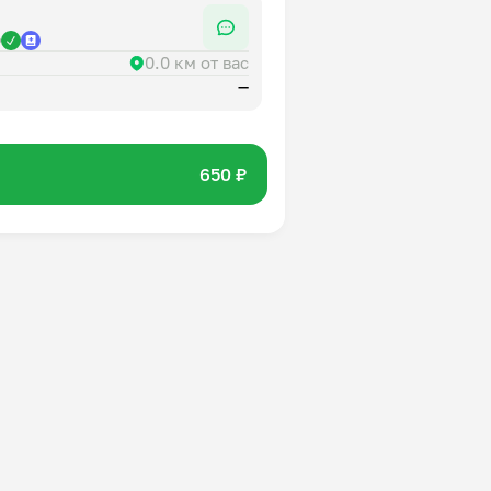
р
0.0 км от вас
—
650 ₽