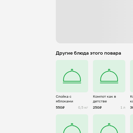
Другие блюда этого повара
Слойка с
Компот как в
К
яблоками
детстве
к
550₽
0,5 кг
250₽
1 л
3