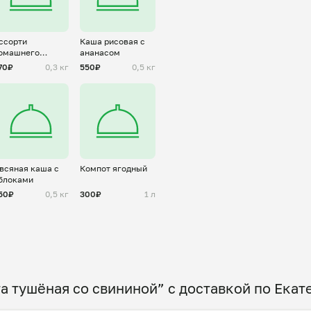
ссорти
Каша рисовая с
омашнего
ананасом
ананового
70₽
0,3 кг
550₽
0,5 кг
еченье
всяная каша с
Компот ягодный
блоками
50₽
0,5 кг
300₽
1 л
а тушёная со свининой” с доставкой по Екат