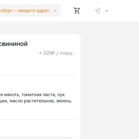
инбург —
введите адрес
 свининой
≈ 325₽ / порц.
я мякоть, томатная паста, лук