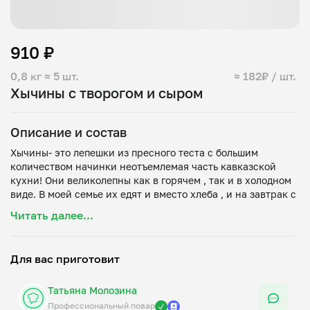
910 ₽
0,8 кг
≈ 5 шт.
≈ 182₽ / шт.
Хычины с творогом и сыром
Описание и состав
Хычины- это лепешки из пресного теста с большим
количеством начинки неотъемлемая часть кавказской
кухни! Они великолепны как в горячем , так и в холодном
виде. В моей семье их едят и вместо хлеба , и на завтрак с
молоком или чаем, мы берём их на пикники, ребенок
Читать далее...
берет как перекус в школу . Даже сидящие на диетах
подруги не могут удержаться , когда приходят в гости ))
состав- пресное тесто, сулугуни, творог, укроп, петрушка,
Для вас приготовит
Татьяна Молозина
Профессиональный повар