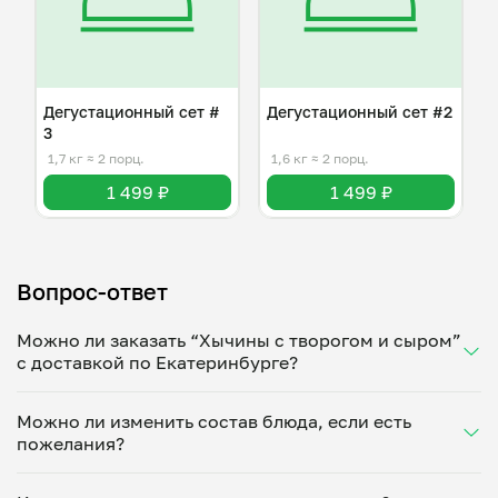
Дегустационный сет #
Дегустационный сет #2
3
1,7 кг
≈ 2 порц.
1,6 кг
≈ 2 порц.
1 499 ₽
1 499 ₽
Вопрос-ответ
Можно ли заказать “Хычины с творогом и сыром”
с доставкой по Екатеринбурге?
Да, доставка на дом работает по всему городу!
Можно ли изменить состав блюда, если есть
Укажите удобное время — и получите свежее
пожелания?
домашнее блюдо в большой порции прямо с плиты.
Герметичная упаковка сохраняет тепло до 90
Конечно! Татьяна Молозина адаптирует блюдо под
минут. Статус заказа отслеживайте в личном