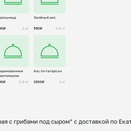
орошница
Зелёный рис
90₽
1 кг
590₽
0,5 кг
аринованные
Азу по-татарски
ампиньоны
90₽
0,5 кг
1500₽
1 кг
ая с грибами под сыром” с доставкой по Ека