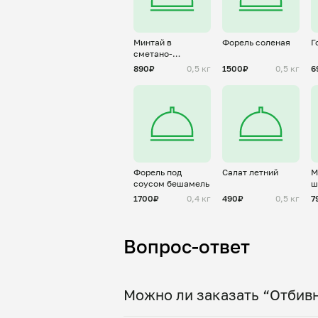
Минтай в
Форель соленая
Г
сметано-
чесночном соусе
890₽
0,5 кг
1500₽
0,5 кг
6
Форель под
Салат летний
М
соусом бешамель
ш
1700₽
0,4 кг
490₽
0,5 кг
7
Вопрос-ответ
Можно ли заказать “Отбивн