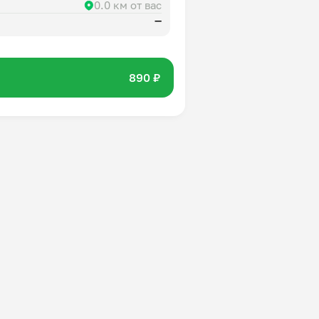
0.0 км от вас
—
890 ₽