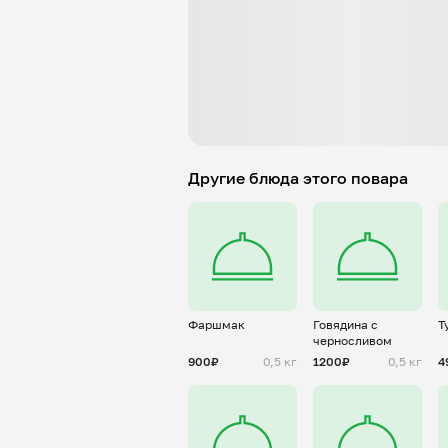
Другие блюда этого повара
Фаршмак
Говядина с
Т
черносливом
900₽
0,5 кг
1200₽
0,5 кг
4