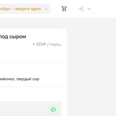
инбург —
введите адрес
 под сыром
≈ 223₽ / порц.