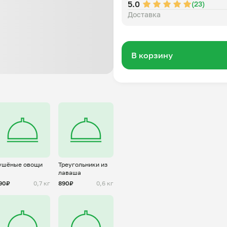
5.0
(23)
Доставка
В корзину
ушёные овощи
Треугольники из
лаваша
90₽
0,7 кг
890₽
0,6 кг