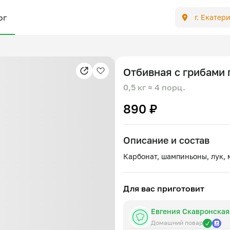
ог
г. Екатер
Отбивная с грибами
0,5 кг
≈ 4 порц.
890 ₽
Описание и состав
Для вас приготовит
Евгения Скавронская
Домашний повар