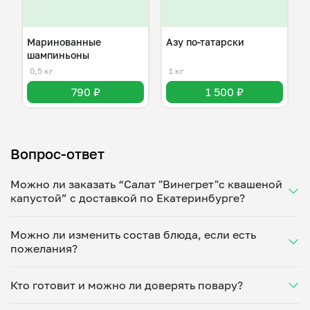
Маринованные
Азу по-татарски
шампиньоны
0,5 кг
1 кг
790 ₽
1 500 ₽
Вопрос-ответ
Можно ли заказать “Салат "Винегрет"с квашеной
капустой” с доставкой по Екатеринбурге?
Да, доставка на дом работает по всему городу!
Можно ли изменить состав блюда, если есть
Укажите удобное время — и получите свежее
пожелания?
домашнее блюдо в большой порции прямо с плиты.
Герметичная упаковка сохраняет тепло до 90
Конечно! Евгения Скавронская адаптирует блюдо
минут. Статус заказа отслеживайте в личном
Кто готовит и можно ли доверять повару?
под ваши предпочтения: уберет специи, снизит
кабинете, а с поваром можно связаться напрямую в
количество соли, сахара или заменит ингредиенты.
чате. Рекомендуем оформлять заказ заранее —