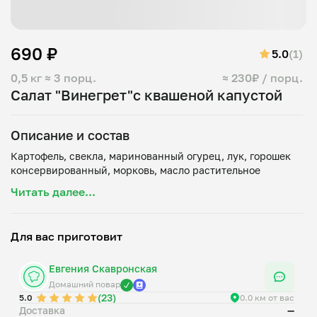
690 ₽
5.0
(1)
0,5 кг
≈ 3 порц.
≈ 230₽ / порц.
Салат "Винегрет"с квашеной капустой
Описание и состав
Картофель, свекла, маринованный огурец, лук, горошек
Читать далее...
Для вас приготовит
Евгения Скавронская
Домашний повар
(23)
5.0
0.0 км от вас
Доставка
—