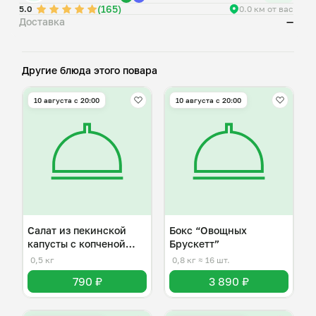
(165)
— канапе греческие — 9 штук;
5.0
0.0 км от вас
Доставка
—
— канапе капрезе — 9 штук.
Бокс «Сырно-мясной»
Бокс «Брускетты»
Другие блюда этого повара
— брускетта с красной рыбой — 8 штук;
10 августа с 20:00
10 августа с 20:00
Салат из пекинской
Бокс “Овощных
капусты с копченой
Брускетт”
курицей
0,5 кг
0,8 кг
≈ 16 шт.
790 ₽
3 890 ₽