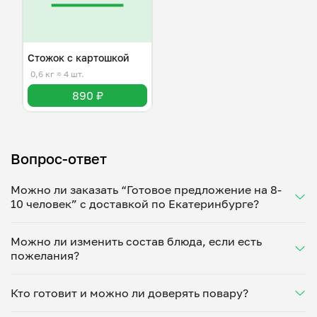
Стожок с картошкой
0,6 кг
≈ 4 шт.
890 ₽
Вопрос-ответ
Можно ли заказать “Готовое предложение на 8-
10 человек” с доставкой по Екатеринбурге?
Да, доставка на дом работает по всему городу!
Можно ли изменить состав блюда, если есть
Укажите удобное время — и получите свежее
пожелания?
домашнее блюдо в большой порции прямо с плиты.
Герметичная упаковка сохраняет тепло до 90
Конечно! Евгения Луговых адаптирует блюдо под
минут. Статус заказа отслеживайте в личном
Кто готовит и можно ли доверять повару?
ваши предпочтения: уберет специи, снизит
кабинете, а с поваром можно связаться напрямую в
количество соли, сахара или заменит ингредиенты.
чате. Рекомендуем оформлять заказ заранее —