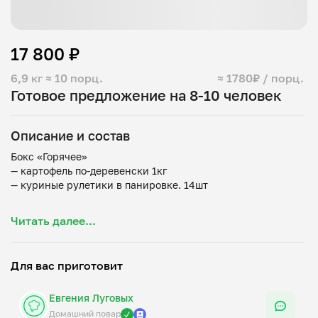
17 800 ₽
6,9 кг
≈ 10 порц.
≈ 1780₽ / порц.
Готовое предложение на 8-10 человек
Описание и состав
Бокс «Горячее»
— картофель по-деревенски 1кг
— куриные рулетики в панировке. 14шт
Бокс «Салаты»
Читать далее...
— Салат с ветчиной, кукурузой и огурцом 1кг
— Салат с куриным филе, сыром, картофелем, яйцом и
шампиньонами 1кг
Для вас приготовит
Бокс «Канапе»
Евгения Луговых
— канапе с колбасками — 9 штук;
— канапе с ветчиной — 9 штук;
Домашний повар