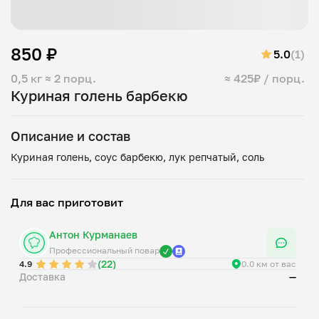
850 ₽
5.0
(1)
0,5 кг
≈ 2 порц.
≈ 425₽ / порц.
Куриная голень барбекю
Описание и состав
Для вас приготовит
Антон Курманаев
Профессиональный повар
(22)
4.9
0.0 км от вас
Доставка
—