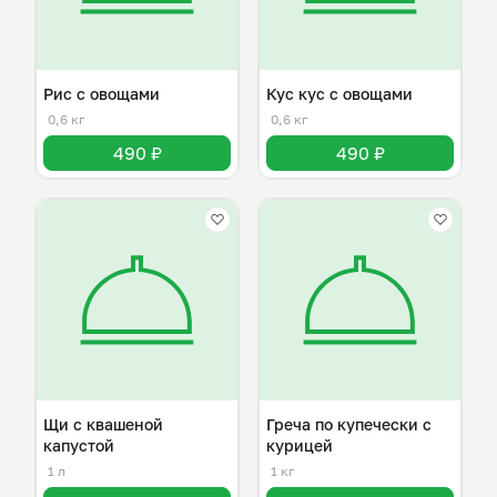
Рис с овощами
Кус кус с овощами
0,6 кг
0,6 кг
490 ₽
490 ₽
Щи с квашеной
Греча по купечески с
капустой
курицей
1 л
1 кг