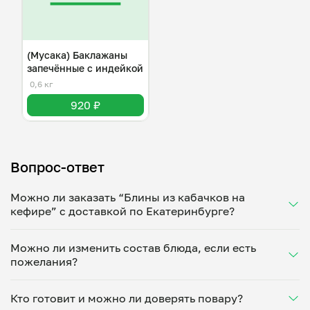
(Мусака) Баклажаны
запечённые с индейкой
0,6 кг
920 ₽
Вопрос-ответ
Можно ли заказать “Блины из кабачков на
кефире” с доставкой по Екатеринбурге?
Да, доставка на дом работает по всему городу!
Можно ли изменить состав блюда, если есть
Укажите удобное время — и получите свежее
пожелания?
домашнее блюдо в большой порции прямо с плиты.
Герметичная упаковка сохраняет тепло до 90
Конечно! Ирина Курицына адаптирует блюдо под
минут. Статус заказа отслеживайте в личном
Кто готовит и можно ли доверять повару?
ваши предпочтения: уберет специи, снизит
кабинете, а с поваром можно связаться напрямую в