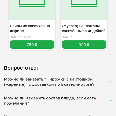
Блины из кабачков на
(Мусака) Баклажаны
кефире
запечённые с индейкой
0,5 кг
≈ 4 шт.
0,6 кг
760 ₽
920 ₽
Вопрос-ответ
Можно ли заказать “Пирожки с картошкой
(жареные)” с доставкой по Екатеринбурге?
Да, доставка на дом работает по всему городу!
Можно ли изменить состав блюда, если есть
Укажите удобное время — и получите свежее
пожелания?
домашнее блюдо в большой порции прямо с плиты.
Герметичная упаковка сохраняет тепло до 90
Конечно! Ирина Курицына адаптирует блюдо под
минут. Статус заказа отслеживайте в личном