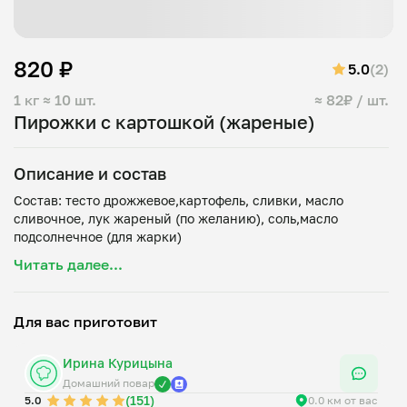
820 ₽
5.0
(2)
1 кг
≈ 10 шт.
≈ 82₽ / шт.
Пирожки с картошкой (жареные)
Описание и состав
Состав: тесто дрожжевое,картофель, сливки, масло
сливочное, лук жареный (по желанию), соль,масло
Читать далее...
Для вас приготовит
Ирина Курицына
Домашний повар
(151)
5.0
0.0 км от вас