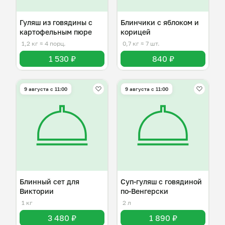
Гуляш из говядины с
Блинчики с яблоком и
картофельным пюре
корицей
1,2 кг
≈ 4 порц.
0,7 кг
≈ 7 шт.
1 530 ₽
840 ₽
9 августа с 11:00
9 августа с 11:00
Блинный сет для
Суп-гуляш с говядиной
Виктории
по-Венгерски
1 кг
2 л
3 480 ₽
1 890 ₽