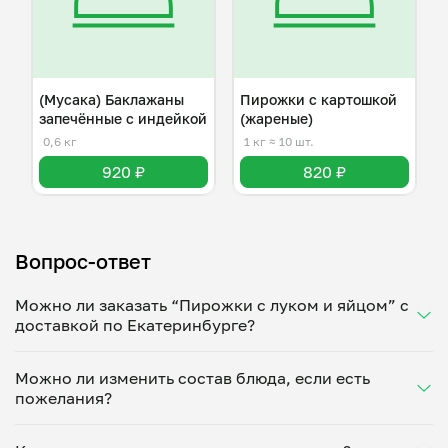
(Мусака) Баклажаны
Пирожки с картошкой
запечённые с индейкой
(жареные)
0,6 кг
1 кг
≈ 10 шт.
920 ₽
820 ₽
Вопрос-ответ
Можно ли заказать “Пирожки с луком и яйцом” с
доставкой по Екатеринбурге?
Да, доставка на дом работает по всему городу!
Можно ли изменить состав блюда, если есть
Укажите удобное время — и получите свежее
пожелания?
домашнее блюдо в большой порции прямо с плиты.
Герметичная упаковка сохраняет тепло до 90
Конечно! Ирина Курицына адаптирует блюдо под
минут. Статус заказа отслеживайте в личном