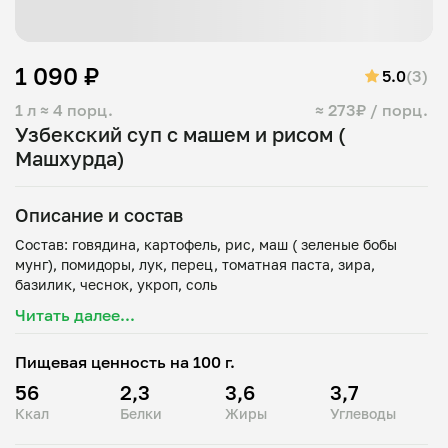
1 090 ₽
5.0
(3)
1 л
≈ 4 порц.
≈ 273₽ / порц.
Узбекский суп с машем и рисом (
Машхурда)
Описание и состав
Состав: говядина, картофель, рис, маш ( зеленые бобы
мунг), помидоры, лук, перец, томатная паста, зира,
Читать далее...
Пищевая ценность на 100 г.
56
2,3
3,6
3,7
Ккал
Белки
Жиры
Углеводы