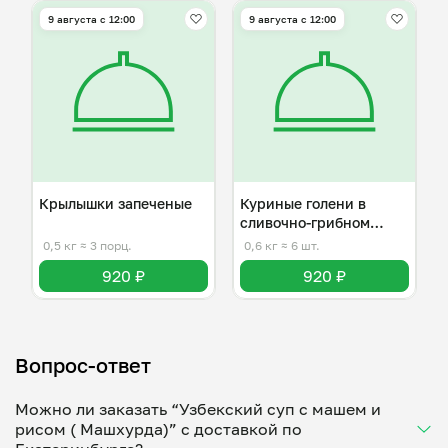
9 августа с 12:00
9 августа с 12:00
Крылышки запеченые
Куриные голени в
сливочно-грибном
соусе
0,5 кг
≈ 3 порц.
0,6 кг
≈ 6 шт.
920 ₽
920 ₽
Вопрос-ответ
Можно ли заказать “Узбекский суп с машем и
рисом ( Машхурда)” с доставкой по