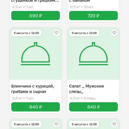
сгущенкой и грецким
с бананом
орехом
0,5 кг
≈ 7 шт.
0,5 кг
≈ 10 шт.
690 ₽
720 ₽
9 августа с 12:00
9 августа с 12:00
Блинчики с курицей,
Салат ,, Мужские
грибами и сыром
слезы,,
0,5 кг
≈ 7 шт.
0,5 кг
≈ 4 порц.
840 ₽
840 ₽
9 августа с 12:00
9 августа с 12:00