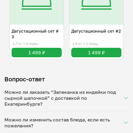
Дегустационный сет #
Дегустационный сет #2
3
1,7 кг
≈ 2 порц.
1,6 кг
≈ 2 порц.
1 499 ₽
1 499 ₽
Вопрос-ответ
Можно ли заказать “Запеканка из индейки под
сырной шапочкой” с доставкой по
Екатеринбурге?
Да, доставка на дом работает по всему городу!
Можно ли изменить состав блюда, если есть
Укажите удобное время — и получите свежее
пожелания?
домашнее блюдо в большой порции прямо с плиты.
Герметичная упаковка сохраняет тепло до 90