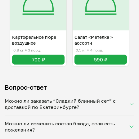
Картофельное пюре
Салат <Метелка >
воздушное
ассорти
0,8 кг
≈ 3 порц.
0,5 кг
≈ 4 порц.
700 ₽
590 ₽
Вопрос-ответ
Можно ли заказать “Сладкий блинный сет” с
доставкой по Екатеринбурге?
Да, доставка на дом работает по всему городу!
Можно ли изменить состав блюда, если есть
Укажите удобное время — и получите свежее
пожелания?
домашнее блюдо в большой порции прямо с плиты.
Герметичная упаковка сохраняет тепло до 90