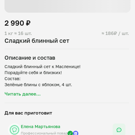
2 990 ₽
1 кг
≈ 16 шт.
≈ 186₽ / шт.
Сладкий блинный сет
Описание и состав
Сладкий блинный сет к Масленице!
Порадуйте себя и близких!
Состав:
Зелёные блины с яблоком, 4 шт.
Розовые блины со сливочным кремом и свежей малиной,
Читать далее...
4 шт.
Шоколадные блины с черничным муссом, 4 шт.
Для вас приготовит
Елена Мартьянова
Профессиональный повар