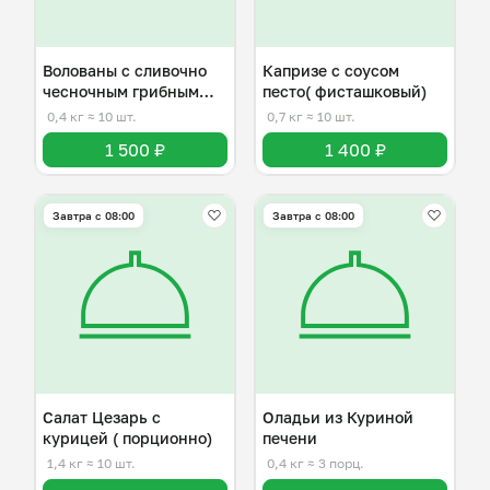
Волованы с сливочно
Капризе с соусом
чесночным грибным
песто( фисташковый)
соусом
0,4 кг
≈ 10 шт.
0,7 кг
≈ 10 шт.
1 500 ₽
1 400 ₽
Завтра c 08:00
Завтра c 08:00
Салат Цезарь с
Оладьи из Куриной
курицей ( порционно)
печени
1,4 кг
≈ 10 шт.
0,4 кг
≈ 3 порц.