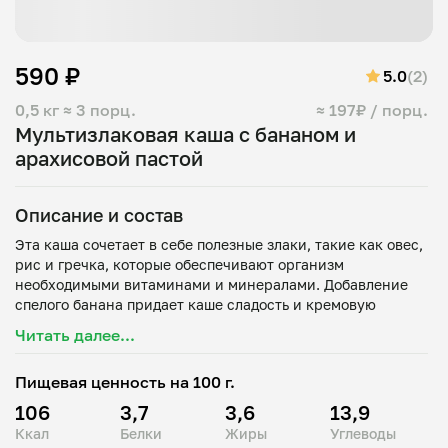
590 ₽
5.0
(2)
0,5 кг
≈ 3 порц.
≈ 197₽ / порц.
Мультизлаковая каша с бананом и
арахисовой пастой
Описание и состав
Эта каша сочетает в себе полезные злаки, такие как овес,
рис и гречка, которые обеспечивают организм
необходимыми витаминами и минералами. Добавление
спелого банана придает каше сладость и кремовую
текстуру.
Читать далее...
Возможно приготовление на любом альтернативном
Пищевая ценность на 100 г.
106
3,7
3,6
13,9
Ккал
Белки
Жиры
Углеводы