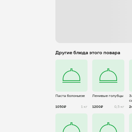
Другие блюда этого повара
Паста болоньезе
Ленивые голубцы
З
с
1050₽
1 кг
1200₽
0,5 кг
2