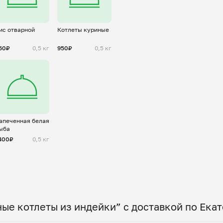
ис отварной
Котлеты куриные
50₽
0,5 кг
950₽
0,5 кг
апеченная белая
ыба
400₽
0,5 кг
ые котлеты из индейки” с доставкой по Ека