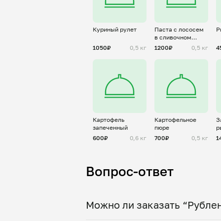
Куриный рулет
Паста с лососем
Р
в сливочном
соусе
1050₽
0,5 кг
1200₽
0,5 кг
4
Картофель
Картофельное
З
запеченный
пюре
р
600₽
0,6 кг
700₽
0,5 кг
1
Вопрос-ответ
Можно ли заказать “Рублен