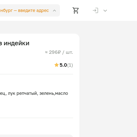
инбург —
введите адрес
з индейки
≈ 296₽ / шт.
5.0
(1)
ец, лук репчатый, зелень,масло