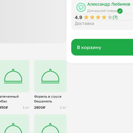
Александр Любимов
Домашний повар
4.9
(7)
Доставка
В корзину
апеченный
Форель в соусе
ибас
бешамель
450₽
1 кг
2800₽
1 кг