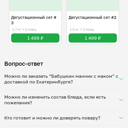
Дегустационный сет #
Дегустационный сет #2
3
1,7 кг
≈ 2 порц.
1,6 кг
≈ 2 порц.
1 499 ₽
1 499 ₽
Вопрос-ответ
Можно ли заказать “Бабушкин манник с маком” с
доставкой по Екатеринбурге?
Да, доставка на дом работает по всему городу!
Можно ли изменить состав блюда, если есть
Укажите удобное время — и получите свежее
пожелания?
домашнее блюдо в большой порции прямо с плиты.
Герметичная упаковка сохраняет тепло до 90
Конечно! Татьяна Молозина адаптирует блюдо под
минут. Статус заказа отслеживайте в личном
Кто готовит и можно ли доверять повару?
ваши предпочтения: уберет специи, снизит
кабинете, а с поваром можно связаться напрямую в
количество соли, сахара или заменит ингредиенты.
чате. Рекомендуем оформлять заказ заранее —