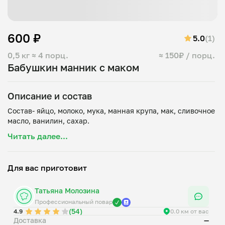
600 ₽
5.0
(1)
0,5 кг
≈ 4 порц.
≈ 150₽ / порц.
Бабушкин манник с маком
Описание и состав
Состав- яйцо, молоко, мука, манная крупа, мак, сливочное
Читать далее...
Для вас приготовит
Татьяна Молозина
Профессиональный повар
(54)
4.9
0.0 км от вас
Доставка
—