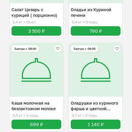
Салат Цезарь с
Оладьи из Куриной
курицей ( порционно)
печени
1,4 кг
≈ 10 шт.
0,4 кг
≈ 3 порц.
3 500 ₽
790 ₽
Завтра c 08:00
Завтра c 08:00
Каша молочная на
Оладушки из куриного
безлактозном молоке
фарша и цветной
капусты
0,5 кг
≈ 2 порц.
0,7 кг
≈ 5 порц.
699 ₽
1 140 ₽