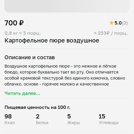
700 ₽
5.0
(2)
0,8 кг
≈ 3 порц.
≈ 233₽ / порц.
Картофельное пюре воздушное
Описание и состав
Воздушное картофельное пюре - это нежное и лёгкое
блюдо, которое буквально тает во рту. Оно отличается
особой кремовой текстурой без единого комочка, словно
облачко. основе - горячее молоко и качественное
сливочное масло, которые придают пюре насыщенный
Читать далее...
Пищевая ценность на 100 г.
98
2
5
15
Ккал
Белки
Жиры
Углеводы