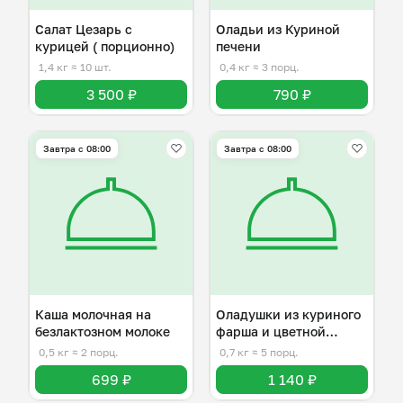
Салат Цезарь с
Оладьи из Куриной
курицей ( порционно)
печени
1,4 кг
≈ 10 шт.
0,4 кг
≈ 3 порц.
3 500 ₽
790 ₽
Завтра c 08:00
Завтра c 08:00
Каша молочная на
Оладушки из куриного
безлактозном молоке
фарша и цветной
капусты
0,5 кг
≈ 2 порц.
0,7 кг
≈ 5 порц.
699 ₽
1 140 ₽