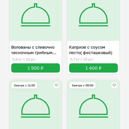
Волованы с сливочно
Капризе с соусом
чесночным грибным
песто( фисташковый)
соусом
0,4 кг
≈ 10 шт.
0,7 кг
≈ 10 шт.
1 500 ₽
1 400 ₽
Завтра c 11:00
Завтра c 08:00