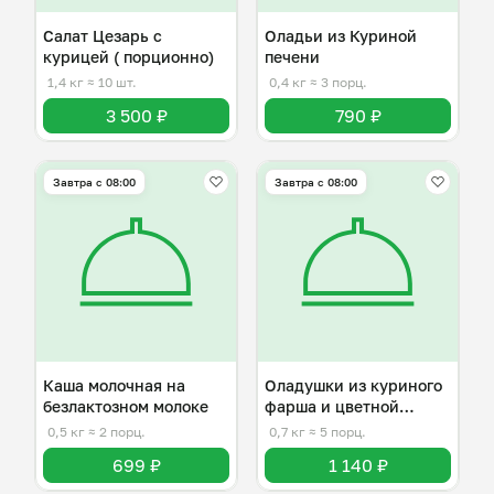
Салат Цезарь с
Оладьи из Куриной
курицей ( порционно)
печени
1,4 кг
≈ 10 шт.
0,4 кг
≈ 3 порц.
3 500 ₽
790 ₽
Завтра c 08:00
Завтра c 08:00
Каша молочная на
Оладушки из куриного
безлактозном молоке
фарша и цветной
капусты
0,5 кг
≈ 2 порц.
0,7 кг
≈ 5 порц.
699 ₽
1 140 ₽