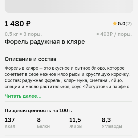
1 480 ₽
5.0
(2)
0,5 кг
≈ 3 порц.
≈ 493₽ / порц.
Форель радужная в кляре
Описание и состав
Форель в кляре — это вкусное и сытное блюдо, которое
сочетает в себе нежное мясо рыбы и хрустящую корочку.
Состав: радужная форель , кляр- мука, сметана , яйцо,
специи и масло растительное, соус <Йогуртовый парфе с
Читать далее...
Пищевая ценность на 100 г.
137
8
11,5
8,3
Ккал
Белки
Жиры
Углеводы