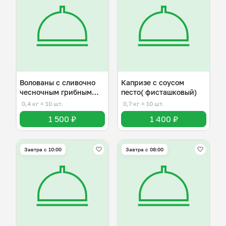
Волованы с сливочно
Капризе с соусом
чесночным грибным
песто( фисташковый)
соусом
0,4 кг
≈ 10 шт.
0,7 кг
≈ 10 шт.
1 500 ₽
1 400 ₽
Завтра c 10:00
Завтра c 08:00