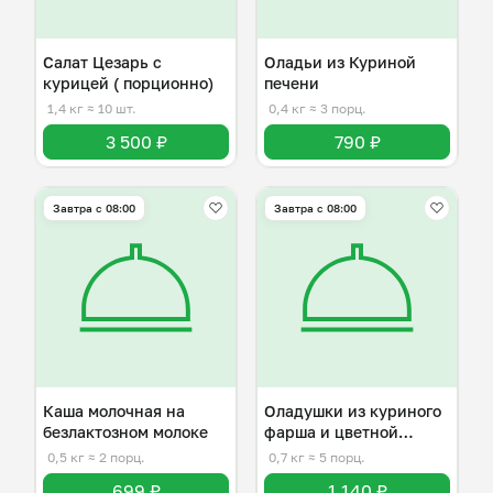
Салат Цезарь с
Оладьи из Куриной
курицей ( порционно)
печени
1,4 кг
≈ 10 шт.
0,4 кг
≈ 3 порц.
3 500 ₽
790 ₽
Завтра c 08:00
Завтра c 08:00
Каша молочная на
Оладушки из куриного
безлактозном молоке
фарша и цветной
капусты
0,5 кг
≈ 2 порц.
0,7 кг
≈ 5 порц.
699 ₽
1 140 ₽