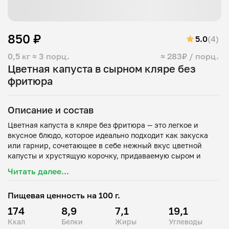
850 ₽
5.0
(4)
0,5 кг
≈ 3 порц.
≈ 283₽ / порц.
Цветная капуста в сырном кляре без
фритюра
Описание и состав
Цветная капуста в кляре без фритюра — это легкое и
вкусное блюдо, которое идеально подходит как закуска
или гарнир, сочетающее в себе нежный вкус цветной
капусты и хрустящую корочку, придаваемую сыром и
Читать далее...
Пищевая ценность на 100 г.
174
8,9
7,1
19,1
Ккал
Белки
Жиры
Углеводы