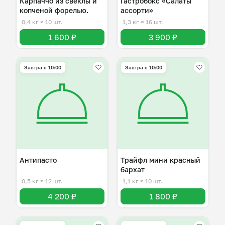
Карпаччо из свеклы и
Гастробокс «Салаты
копченой форелью.
ассорти»
0,4 кг
≈ 10 шт.
1,3 кг
≈ 16 шт.
1 600 ₽
3 900 ₽
Завтра c 10:00
Завтра c 10:00
Антипасто
Трайфл мини красный
бархат
0,5 кг
≈ 12 шт.
1,1 кг
≈ 10 шт.
4 200 ₽
1 800 ₽