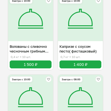
Завтра c 10:00
Завтра c 10:00
Волованы с сливочно
Капризе с соусом
чесночным грибным
песто( фисташковый)
соусом
0,4 кг
≈ 10 шт.
0,7 кг
≈ 10 шт.
1 500 ₽
1 400 ₽
Завтра c 10:00
Завтра c 08:00