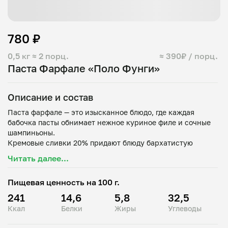
780 ₽
0,5 кг
≈ 2 порц.
≈ 390₽ / порц.
Паста Фарфале «Поло Фунги»
Описание и состав
Паста фарфале — это изысканное блюдо, где каждая
бабочка пасты обнимает нежное куриное филе и сочные
шампиньоны.
Кремовые сливки 20% придают блюду бархатистую
текстуру, а тертый пармезан добавляет насыщенный
Читать далее...
Пищевая ценность на 100 г.
241
14,6
5,8
32,5
Ккал
Белки
Жиры
Углеводы