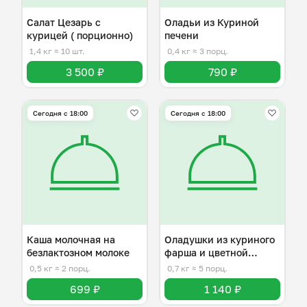
Салат Цезарь с
Оладьи из Куриной
курицей ( порционно)
печени
1,4 кг
≈ 10 шт.
0,4 кг
≈ 3 порц.
3 500 ₽
790 ₽
Сегодня с 18:00
Сегодня с 18:00
Каша молочная на
Оладушки из куриного
безлактозном молоке
фарша и цветной
капусты
0,5 кг
≈ 2 порц.
0,7 кг
≈ 5 порц.
699 ₽
1 140 ₽