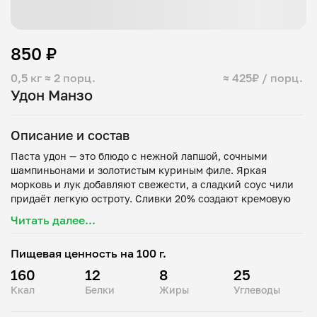
850 ₽
0,5 кг
≈ 2 порц.
≈ 425₽ / порц.
Удон Манзо
Описание и состав
Паста удон — это блюдо с нежной лапшой, сочными
шампиньонами и золотистым куриным филе. Яркая
морковь и лук добавляют свежести, а сладкий соус чили
придаёт легкую остроту. Сливки 20% создают кремовую
текстуру, а кунжут завершает блюдо ореховым ароматом.
Читать далее...
Пищевая ценность на 100 г.
160
12
8
25
Ккал
Белки
Жиры
Углеводы