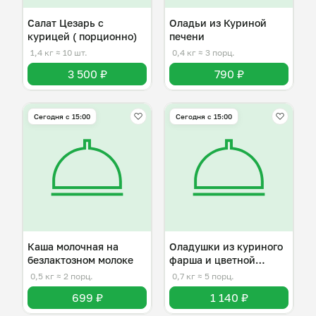
Салат Цезарь с
Оладьи из Куриной
курицей ( порционно)
печени
1,4 кг
≈ 10 шт.
0,4 кг
≈ 3 порц.
3 500 ₽
790 ₽
Сегодня с 15:00
Сегодня с 15:00
Каша молочная на
Оладушки из куриного
безлактозном молоке
фарша и цветной
капусты
0,5 кг
≈ 2 порц.
0,7 кг
≈ 5 порц.
699 ₽
1 140 ₽