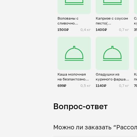
Волованы с
Капризе с соусом
С
сливочно
песто(
к
чесночным
фисташковый)
п
1500₽
0,4 кг
1400₽
0,7 кг
3
грибным соусом
Каша молочная
Оладушки из
К
на безлактозном
куриного фарша и
п
молоке
цветной капусты
699₽
0,5 кг
1140₽
0,7 кг
7
Вопрос-ответ
Можно ли заказать “Рассол