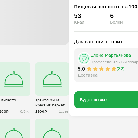
Пищевая ценность на 100 
53
6
Ккал
Белки
Для вас приготовит
Елена Мартьянова
Профессиональный пова
5.0
(32)
Доставка
Будет позже
нтипасто
Трайфл мини
красный бархат
200₽
0,5 кг
1800₽
1,1 кг