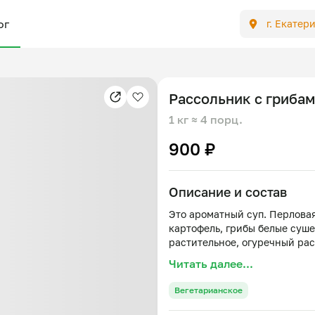
ог
г. Екатер
Рассольник с гриба
1 кг
≈ 4 порц.
900 ₽
Описание и состав
Это ароматный суп. Перловая
картофель, грибы белые суше
Читать далее...
Вегетарианское