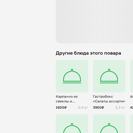
Другие блюда этого повара
Карпаччо из
Гастробокс
А
свеклы и
«Салаты ассорти»
копченой
1600₽
0,4 кг
3900₽
1,3 кг
4
форелью.