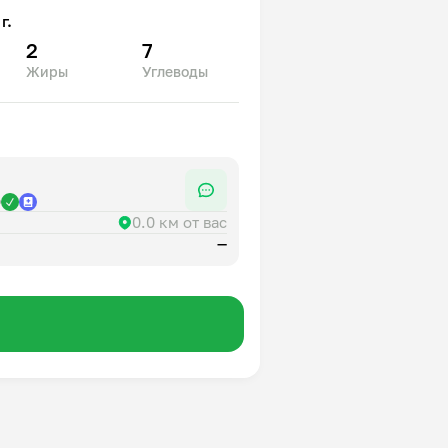
г.
2
7
Жиры
Углеводы
р
0.0 км от вас
—