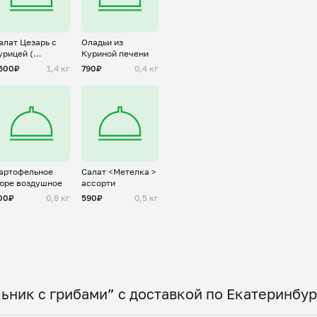
алат Цезарь с
Оладьи из
урицей (
Куриной печени
орционно)
500₽
1,4 кг
790₽
0,4 кг
артофельное
Салат <Метелка >
юре воздушное
ассорти
00₽
0,8 кг
590₽
0,5 кг
ьник с грибами” с доставкой по Екатеринбур