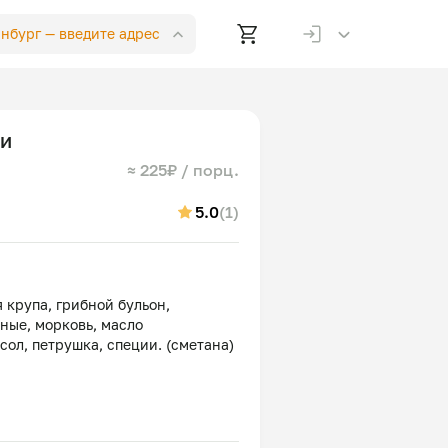
инбург —
введите адрес
ми
≈ 225₽ / порц.
5.0
(1)
 крупа, грибной бульон,
ные, морковь, масло