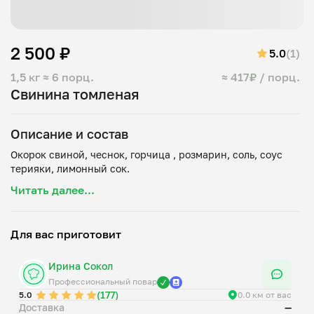
2 500 ₽
5.0
(1)
1,5 кг
≈ 6 порц.
≈ 417₽ / порц.
Свинина томленая
Описание и состав
Окорок свиной, чеснок, горчица , розмарин, соль, соус
Читать далее...
Для вас приготовит
Ирина Сокол
Профессиональный повар
(177)
5.0
0.0 км от вас
Доставка
—