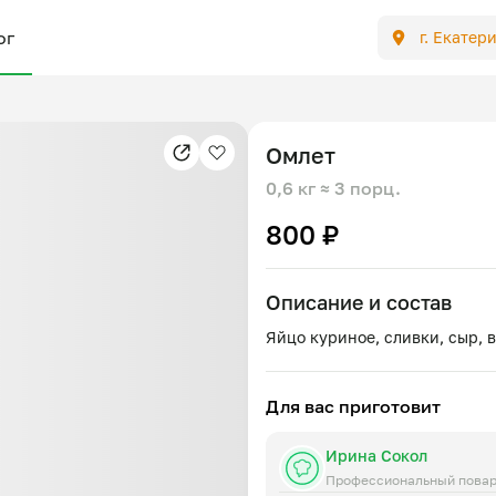
ог
г. Екатер
Омлет
0,6 кг
≈ 3 порц.
800 ₽
Описание и состав
Для вас приготовит
Ирина Сокол
Профессиональный пова