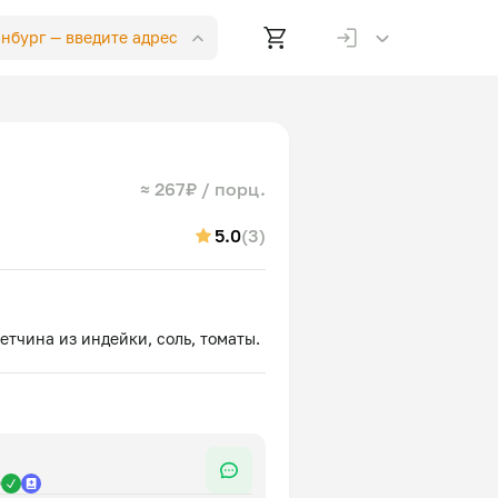
инбург —
введите адрес
≈ 267₽ / порц.
5.0
(3)
р