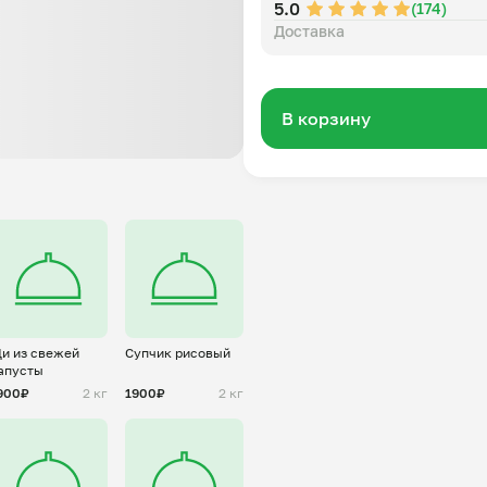
5.0
(174)
Доставка
В корзину
и из свежей
Супчик рисовый
апусты
900₽
2 кг
1900₽
2 кг