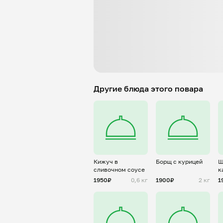
Другие блюда этого повара
Кижуч в
Борщ с курицей
Щ
сливочном соусе
к
1950₽
0,6 кг
1900₽
2 кг
1