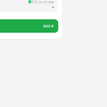
0.0 км от вас
—
800 ₽