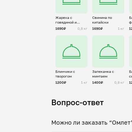
Жареха с
Свинина по
Б
говядиной и
китайски
ф
грибами
1690₽
0,8 кг
1690₽
1 кг
1
Блинчики с
Запеканка с
Б
творогом
минтаем
с
1200₽
1 кг
1400₽
0,8 кг
1
Вопрос-ответ
Можно ли заказать “Омлет”