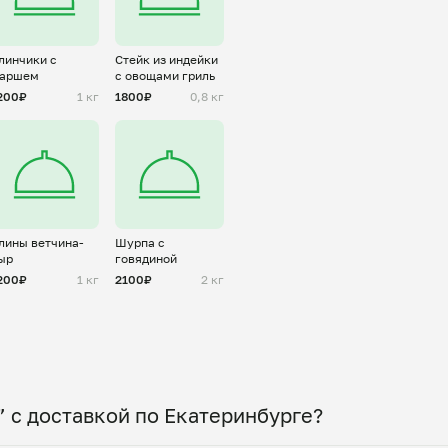
линчики с
Стейк из индейки
аршем
с овощами гриль
200₽
1 кг
1800₽
0,8 кг
лины ветчина-
Шурпа с
ыр
говядиной
200₽
1 кг
2100₽
2 кг
 с доставкой по Екатеринбурге?