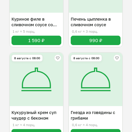
Куриное филе в
Печень цыпленка в
сливочном соусе со
сливочном соусе
шпинатом
1 кг
≈ 5 порц.
0,6 кг
≈ 3 порц.
1 590 ₽
990 ₽
8 августа с 08:00
8 августа с 08:00
Кукурузный крем суп
Гнезда из говядины с
чаудер с беконом
грибами
1 кг
≈ 4 порц.
0,6 кг
≈ 4 порц.