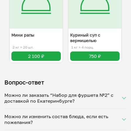
Мини рапы
Куриный суп с
вермишелью
2 кг
≈ 20 шт.
1 кг
≈ 4 порц.
2 100 ₽
750 ₽
Вопрос-ответ
Можно ли заказать “Набор для фуршета №2” с
доставкой по Екатеринбурге?
Да, доставка на дом работает по всему городу!
Можно ли изменить состав блюда, если есть
Укажите удобное время — и получите свежее
пожелания?
домашнее блюдо в большой порции прямо с плиты.
Герметичная упаковка сохраняет тепло до 90