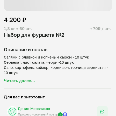
4 200 ₽
1,8 кг
≈ 60 шт.
≈ 70₽ / шт.
Набор для фуршета №2
Описание и состав
Салями с оливкой и копченым сыром - 10 штук
Сервелат, лист салата, черри -10 штук
Сало, картофель, кайзер, корнишон, горчица зернистая -
10 штук
Сельдь, лук красны, хлеб бородинский, яйцо, майонез - 10
Читать далее...
штук
Бекон, тост, соус sweet chilly, черри, кунжут - 10 штук
Окорок свиной, сыр голландский, корнишон, тост - 10
Для вас приготовит
Денис Мерзляков
Профессиональный повар