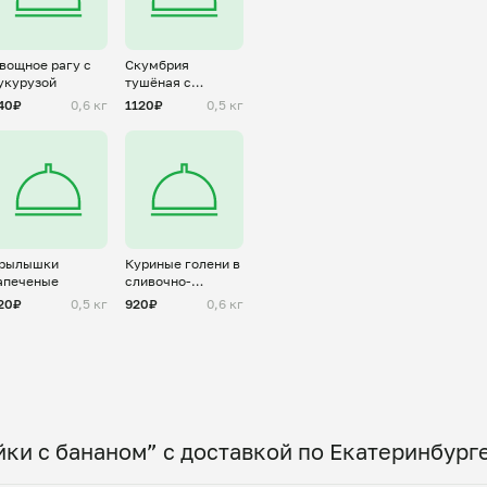
вощное рагу с
Скумбрия
укурузой
тушёная с
овощами
40₽
0,6 кг
1120₽
0,5 кг
рылышки
Куриные голени в
апеченые
сливочно-
грибном соусе
20₽
0,5 кг
920₽
0,6 кг
ки с бананом” с доставкой по Екатеринбург