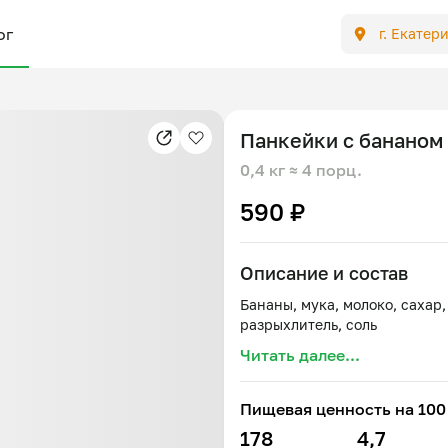
ог
г. Екатер
Панкейки с бананом
0,4 кг
≈ 4 порц.
590 ₽
Описание и состав
Бананы, мука, молоко, сахар,
Читать далее...
Пищевая ценность на 100 
178
4,7