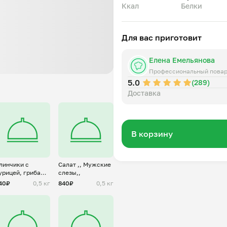
Ккал
Белки
Для вас приготовит
Елена Емельянова
Профессиональный пова
5.0
(289)
Доставка
В корзину
линчики с
Салат ,, Мужские
урицей, грибами
слезы,,
 сыром
40₽
0,5 кг
840₽
0,5 кг