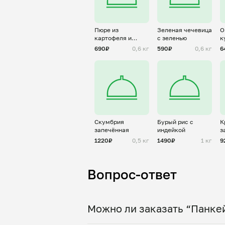
Пюре из
Зеленая чечевица
О
картофеля и
с зеленью
к
цветной капусты
690₽
0,6 кг
590₽
0,6 кг
6
Скумбрия
Бурый рис с
К
запечённая
индейкой
з
1220₽
0,5 кг
1490₽
1 кг
9
Вопрос-ответ
Можно ли заказать “Панкей