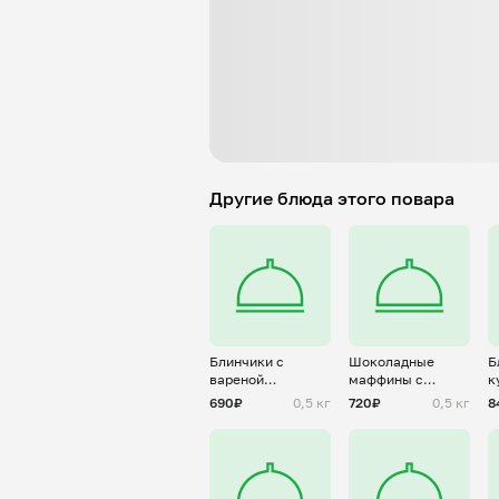
Другие блюда этого повара
Блинчики с
Шоколадные
Б
вареной
маффины с
к
сгущенкой и
бананом
и
690₽
0,5 кг
720₽
0,5 кг
8
грецким орехом