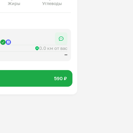
Жиры
Углеводы
р
0.0 км от вас
—
590 ₽