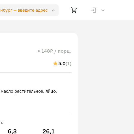
инбург —
введите адрес
≈ 148₽ / порц.
5.0
(1)
 масло растительное, яйцо,
г.
6,3
26,1