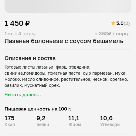
1 450 ₽
5.0
(2)
1 кг
≈ 4 порц.
≈ 363₽ / порц.
Лазанья болоньезе с соусом бешамель
Описание и состав
Готовые листы лазаньи, фарш :говядина,
свинина,помидоры, томатная паста, сыр пармезан, мука,
молоко, масло сливочное, растительное, чеснок, орегано,
Читать далее...
Пищевая ценность на 100 г.
175
9,2
11,1
10,6
Ккал
Белки
Жиры
Углеводы