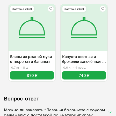
Завтра c 20:00
Завтра c 20:00
Блины из ржаной муки
Капуста цветная и
с творогом и бананом
броколли запечённая с
сыром
0,7 кг
≈ 8 шт.
0,6 кг
≈ 4 порц.
870 ₽
740 ₽
Вопрос-ответ
Можно ли заказать “Лазанья болоньезе с соусом
бешамель” с доставкой по Екатеринбурге?