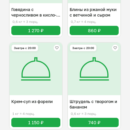
Говядина с
Блины из ржаной муки
черносливом в кисло-
с ветчиной и сыром
сладком соусе
0,6 кг
≈ 3 порц.
0,7 кг
≈ 4 порц.
1 270 ₽
860 ₽
Завтра c 20:00
Завтра c 20:00
Крем-суп из форели
Штрудель с творогом и
бананом
1 кг
≈ 4 порц.
0,6 кг
≈ 3 порц.
1 150 ₽
740 ₽