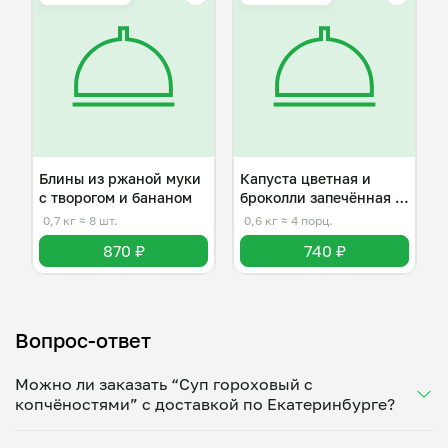
Блины из ржаной муки
Капуста цветная и
с творогом и бананом
броколли запечённая с
сыром
0,7 кг
≈ 8 шт.
0,6 кг
≈ 4 порц.
870 ₽
740 ₽
Вопрос-ответ
Можно ли заказать “Суп гороховый с
копчёностями” с доставкой по Екатеринбурге?
Да, доставка на дом работает по всему городу!