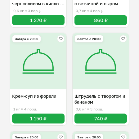
черносливом в кисло-
с ветчиной и сыром
сладком соусе
0,6 кг
≈ 3 порц.
0,7 кг
≈ 4 порц.
1 270 ₽
860 ₽
Завтра c 20:00
Завтра c 20:00
Крем-суп из форели
Штрудель с творогом и
бананом
1 кг
≈ 4 порц.
0,6 кг
≈ 3 порц.
1 150 ₽
740 ₽
Завтра c 20:00
Завтра c 20:00