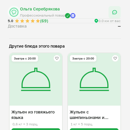
Ольга Серебрякова
Профессиональный повар
(69)
5.0
0.0 км от вас
Доставка
—
Другие блюда этого повара
Завтра c 20:00
Завтра c 20:00
Жульен из говяжьего
Жульен с
языка
шампиньонами и
индейкой
0,6 кг
≈ 3 порц.
1 кг
≈ 5 порц.