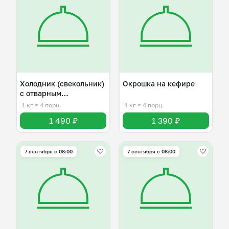
Холодник (свекольник)
Окрошка на кефире
с отварным
картофелем
1 кг
≈ 4 порц.
1 кг
≈ 4 порц.
1 490 ₽
1 390 ₽
7 сентября с 08:00
7 сентября с 08:00