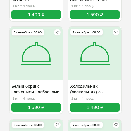
булгуром
1 кг
≈ 4 порц.
1 кг
≈ 4 порц.
1 490 ₽
1 590 ₽
7 сентября с 08:00
7 сентября с 08:00
Белый борщ с
Холодильник
копчеными колбасками
(свекольник) с
жареным картофелем
1 кг
≈ 4 порц.
1 кг
≈ 4 порц.
1 590 ₽
1 490 ₽
7 сентября с 08:00
7 сентября с 08:00