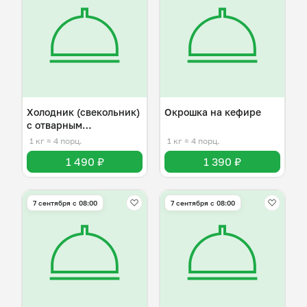
Холодник (свекольник)
Окрошка на кефире
с отварным
картофелем
1 кг
≈ 4 порц.
1 кг
≈ 4 порц.
1 490 ₽
1 390 ₽
7 сентября с 08:00
7 сентября с 08:00