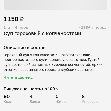
1 150 ₽
1 кг
≈ 4 порц.
≈ 288₽ / порц.
Суп гороховый с копченостями
Описание и состав
Гороховый суп с копченостями — это потрясающий
пример настоящего кулинарного удовольствия. Густой
суп, состоящий из нежных кусочков копченостей, ярких
оттенков рассыпчатого гороха и глубоких ароматов,
возникающих при сочетании обжаренных овощей и
Читать далее...
бульона.
Это блюдо, безусловно, подарит тепло и комфорт,
Пищевая ценность на 100 г.
превратив обычный прием пищи в маленькое
путешествие в мир прекрасного вкуса.
90
4
5
8
Ккал
Белки
Жиры
Углеводы
Состав: копчёности (рёбра свиные копчёные, курица
копчёная, бекон), картофель, лук, морковь, зелень, соль,