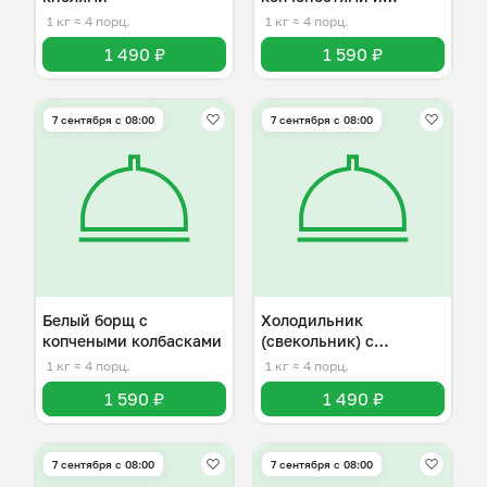
булгуром
1 кг
≈ 4 порц.
1 кг
≈ 4 порц.
1 490 ₽
1 590 ₽
7 сентября с 08:00
7 сентября с 08:00
Белый борщ с
Холодильник
копчеными колбасками
(свекольник) с
жареным картофелем
1 кг
≈ 4 порц.
1 кг
≈ 4 порц.
1 590 ₽
1 490 ₽
7 сентября с 08:00
7 сентября с 08:00