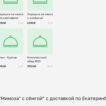
крошка на квасе
Окрошка на квасе
ез картофеля
с колбасой
390₽
1 кг
1390₽
1 кг
лин - бургер
Комплексный
обед №15
350₽
1 кг
5500₽
6 кг
"Мимоза" с сёмгой” с доставкой по Екатерин