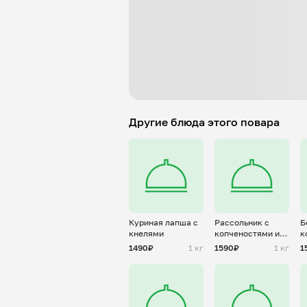
Другие блюда этого повара
Куриная лапша с
Рассольник с
Б
кнелями
копченостями и
к
булгуром
к
1490₽
1 кг
1590₽
1 кг
1