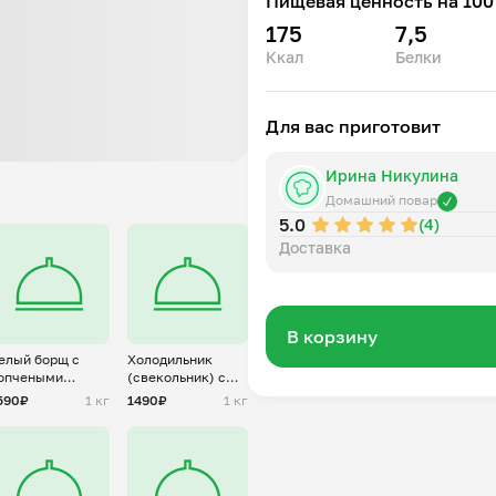
Пищевая ценность на 100 
175
7,5
Ккал
Белки
Для вас приготовит
Ирина Никулина
Домашний повар
5.0
(4)
Доставка
В корзину
елый борщ с
Холодильник
опчеными
(свекольник) с
олбасками
жареным
590₽
1 кг
1490₽
1 кг
картофелем