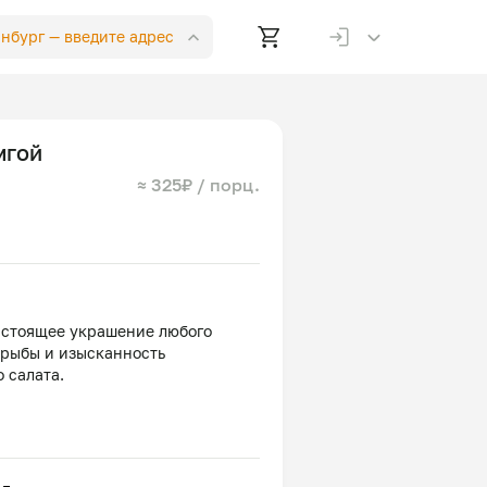
инбург —
введите адрес
мгой
≈ 325₽ / порц.
настоящее украшение любого
 рыбы и изысканность
 салата.
абосолёная, яйцо куриное,