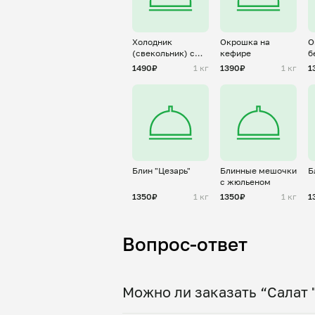
Холодник
Окрошка на
О
(свекольник) с
кефире
б
отварным
1490₽
1 кг
1390₽
1 кг
1
картофелем
Блин "Цезарь"
Блинные мешочки
Б
с жюльеном
1350₽
1 кг
1350₽
1 кг
1
Вопрос-ответ
Можно ли заказать “Салат 