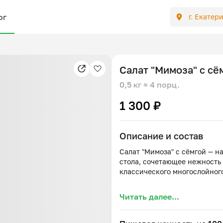
ог
г. Екатер
Салат "Мимоза" с сё
0,5 кг
≈ 4 порц.
1 300 ₽
Описание и состав
Салат "Мимоза" с сёмгой — 
стола, сочетающее нежность
классического многослойного
Состав: картофель, сёмга сл
Читать далее...