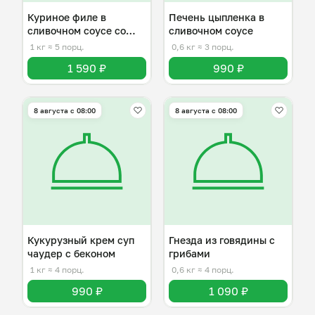
Куриное филе в
Печень цыпленка в
сливочном соусе со
сливочном соусе
шпинатом
1 кг
≈ 5 порц.
0,6 кг
≈ 3 порц.
1 590 ₽
990 ₽
8 августа с 08:00
8 августа с 08:00
Кукурузный крем суп
Гнезда из говядины с
чаудер с беконом
грибами
1 кг
≈ 4 порц.
0,6 кг
≈ 4 порц.
990 ₽
1 090 ₽