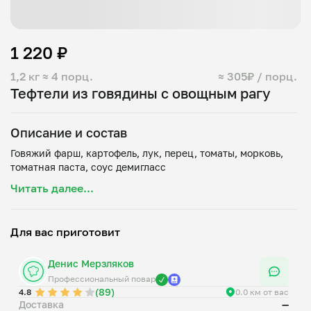
1 220 ₽
1,2 кг
≈ 4 порц.
≈ 305₽ / порц.
Тефтели из говядины c овощным рагу
Описание и состав
Говяжий фарш, картофель, лук, перец, томаты, морковь,
Читать далее...
Для вас приготовит
Денис Мерзляков
Профессиональный повар
(89)
4.8
0.0 км от вас
Доставка
—