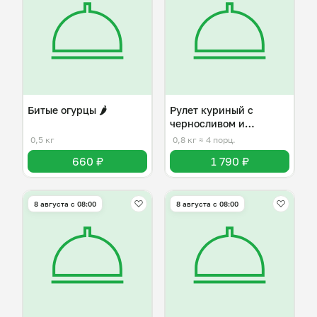
Битые огурцы 🌶️
Рулет куриный с
черносливом и
брынзой
0,5 кг
0,8 кг
≈ 4 порц.
660 ₽
1 790 ₽
8 августа с 08:00
8 августа с 08:00