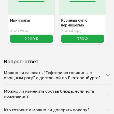
Мини рапы
Куриный суп с
вермишелью
2 кг
≈ 20 шт.
1 кг
≈ 4 порц.
2 100 ₽
750 ₽
Вопрос-ответ
Можно ли заказать “Тефтели из говядины c
овощным рагу” с доставкой по Екатеринбурге?
Да, доставка на дом работает по всему городу!
Можно ли изменить состав блюда, если есть
Укажите удобное время — и получите свежее
пожелания?
домашнее блюдо в большой порции прямо с плиты.
Герметичная упаковка сохраняет тепло до 90
Конечно! Денис Мерзляков адаптирует блюдо под
минут. Статус заказа отслеживайте в личном
Кто готовит и можно ли доверять повару?
ваши предпочтения: уберет специи, снизит
кабинете, а с поваром можно связаться напрямую в