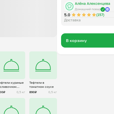
Алёна Алексенцева
Домашний повар
5.0
(157)
Доставка
В корзину
ефтели куриные
Тефтели в
 сливочном
томатном соусе
оусе
00₽
0,5 кг
890₽
0,5 кг