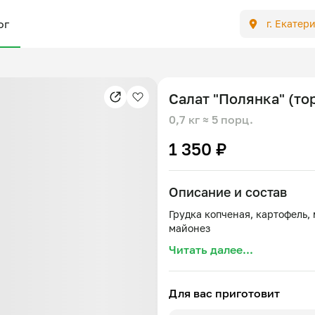
ог
г. Екатер
Салат "Полянка" (то
0,7 кг
≈ 5 порц.
1 350 ₽
Описание и состав
Грудка копченая, картофель, 
Читать далее...
Для вас приготовит