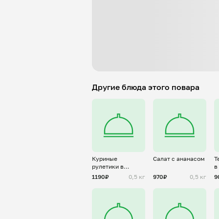
Другие блюда этого повара
Куриные
Салат с ананасом
Т
рулетики в
в
беконе
с
1190₽
0,5 кг
970₽
0,5 кг
9