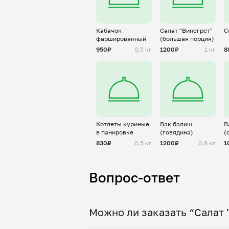
Кабачок
Салат "Винегрет"
С
фаршированный
(большая порция)
950₽
0,5 кг
1200₽
1 кг
8
Котлеты куриные
Вак балиш
В
в панировке
(говядина)
(
830₽
0,5 кг
1200₽
0,8 кг
1
Вопрос-ответ
Можно ли заказать “Салат 