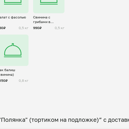
алат с фасолью
Свинина с
грибами в
сливках
80₽
0,5 кг
990₽
0,5 кг
ак балиш
свинина)
050₽
0,8 кг
"Полянка" (тортиком на подложке)” с достав