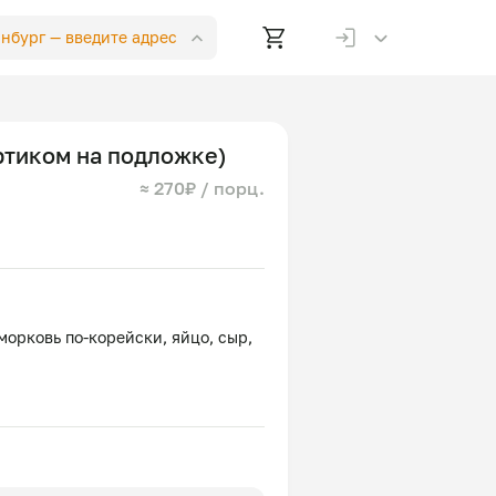
инбург —
введите адрес
ртиком на подложке)
≈ 270₽ / порц.
морковь по-корейски, яйцо, сыр,