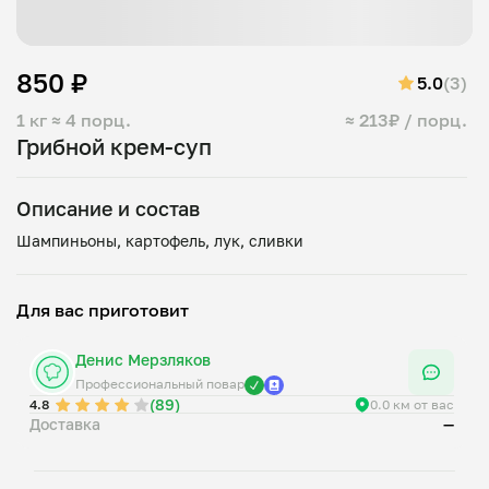
850 ₽
5.0
(3)
1 кг
≈ 4 порц.
≈ 213₽ / порц.
Грибной крем-суп
Описание и состав
Для вас приготовит
Денис Мерзляков
Профессиональный повар
(89)
4.8
0.0 км от вас
Доставка
—