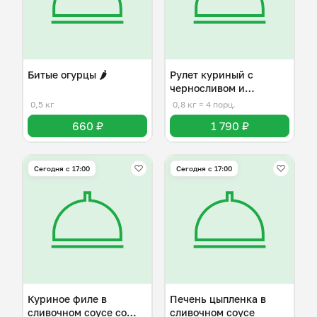
Битые огурцы 🌶️
Рулет куриный с
черносливом и
брынзой
0,5 кг
0,8 кг
≈ 4 порц.
660 ₽
1 790 ₽
Сегодня с 17:00
Сегодня с 17:00
Куриное филе в
Печень цыпленка в
сливочном соусе со
сливочном соусе